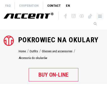
Skip
FAQ
COOPERATION
CONTACT
EN
to
main
content
POKROWIEC NA OKULARY
Home
Outfits
Glasses and accessories
Breadcrumb
Akcesoria do okularów
BUY ON-LINE