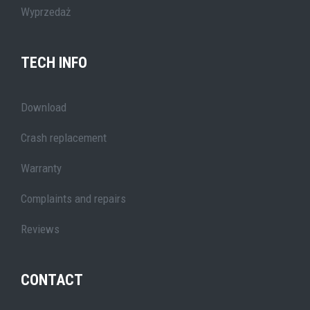
Wyprzedaż
TECH INFO
Download
Crash replacement
Warranty
Complaints and repairs
Reviews
CONTACT