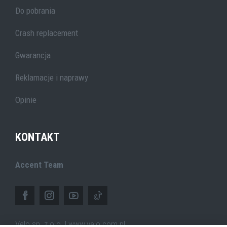
Do pobrania
Crash replacement
Gwarancja
Reklamacje i naprawy
Opinie
KONTAKT
Accent Team
Velo sp. z o.o. | www.velo.com.pl