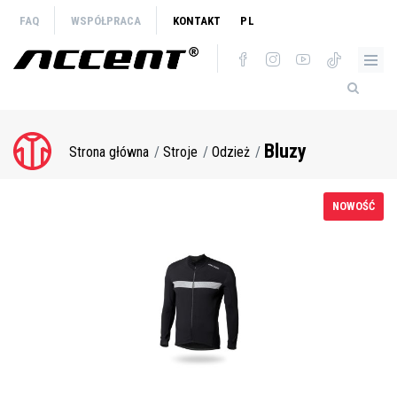
Przejdź
FAQ
WSPÓŁPRACA
KONTAKT
PL
do
treści
Bluzy
Strona główna
Stroje
Odzież
Ścieżka
nawigacyjna
NOWOŚĆ