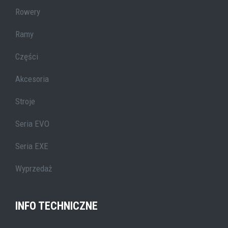
Rowery
Ramy
Części
Akcesoria
Stroje
Seria EVO
Seria EXE
Wyprzedaż
INFO TECHNICZNE