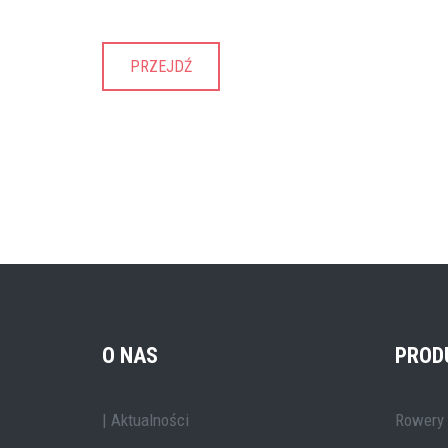
PRZEJDŹ
O NAS
PROD
| Aktualności
Rowery