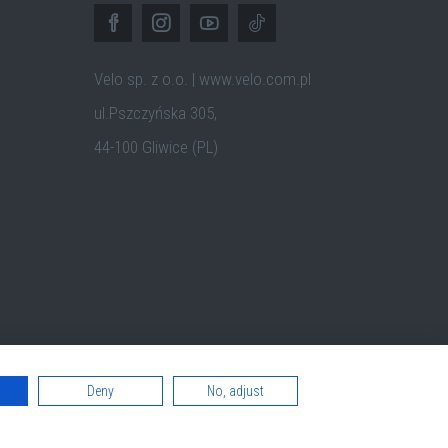
Velo sp. z o.o. | www.velo.com.pl
ul.Pszczyńska 305,
44-100 Gliwice (PL)
Deny
No, adjust