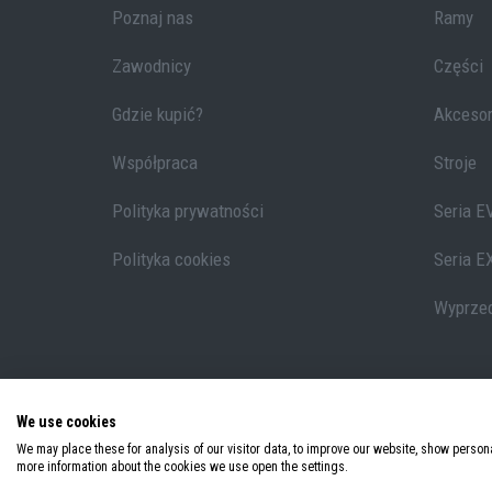
Poznaj nas
Ramy
Zawodnicy
Części
Gdzie kupić?
Akcesor
Współpraca
Stroje
Polityka prywatności
Seria E
Polityka cookies
Seria E
Wyprze
We use cookies
We may place these for analysis of our visitor data, to improve our website, show person
© 2026 Copyright Accent Bikes. All rights reserved.
more information about the cookies we use open the settings.