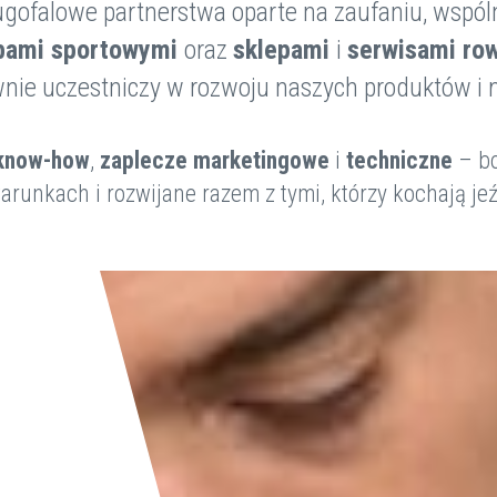
gofalowe partnerstwa oparte na zaufaniu, wspóln
bami sportowymi
oraz
sklepami
i
serwisami ro
nie uczestniczy w rozwoju naszych produktów i 
know-how
,
zaplecze marketingowe
i
techniczne
– bo
unkach i rozwijane razem z tymi, którzy kochają jeźd