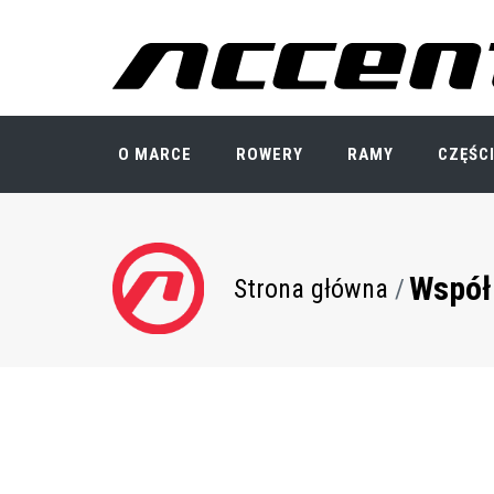
Przejdź
do
treści
O MARCE
ROWERY
RAMY
CZĘŚC
Współ
Ścieżka
Strona główna
nawigacyjna