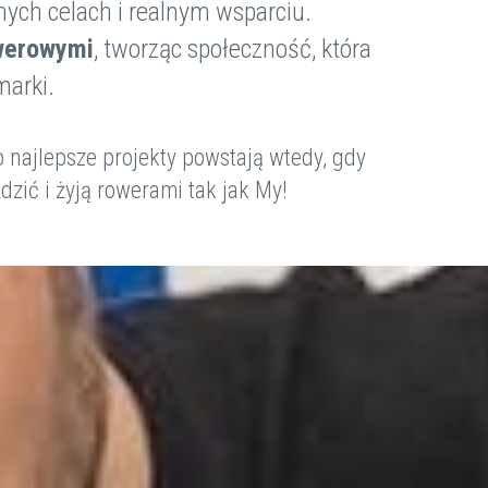
ych celach i realnym wsparciu.
werowymi
, tworząc społeczność, która
marki.
 najlepsze projekty powstają wtedy, gdy
zić i żyją rowerami tak jak My!