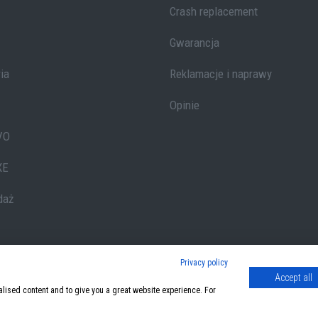
Crash replacement
Gwarancja
ia
Reklamacje i naprawy
Opinie
VO
XE
daż
Privacy policy
Accept all
alised content and to give you a great website experience. For