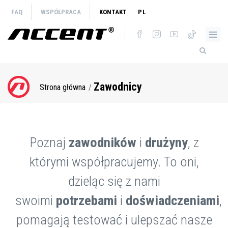
Przejdź
FAQ
WSPÓŁPRACA
KONTAKT
PL
do
treści
Zawodnicy
Strona główna
Ścieżka
nawigacyjna
Poznaj
zawodników
i
drużyny
, z
którymi współpracujemy. To oni,
dzieląc się z nami
swoimi
potrzebami
i
doświadczeniami
,
pomagają testować i ulepszać nasze