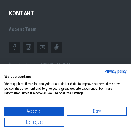
KONTAKT
Accent Team
Velo sp. z o.o. | www.velo.com.pl
Privacy policy
ul.Pszczyńska 305,
We use cookies
44-100 Gliwice (PL)
We may place these for analysis of our visitor data, to improve our website, show
personalised content and to give you a great website experience. For more
information about the cookies we use open the settings.
Accept all
Deny
© 2026 Copyright Accent Bikes. All rights reserved.
No, adjust