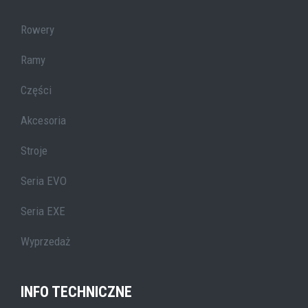
Rowery
Ramy
Części
Akcesoria
Stroje
Seria EVO
Seria EXE
Wyprzedaż
INFO TECHNICZNE