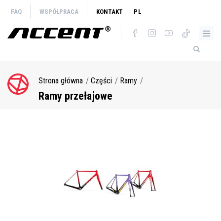
Przejdź
FAQ
WSPÓŁPRACA
KONTAKT
PL
do
treści
Strona główna
Części
Ramy
Ścieżka
nawigacyjna
Ramy przełajowe