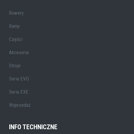
Rowery
Ramy
Części
Akcesoria
Stroje
Seria EVO
Seria EXE
Wyprzedaż
INFO TECHNICZNE