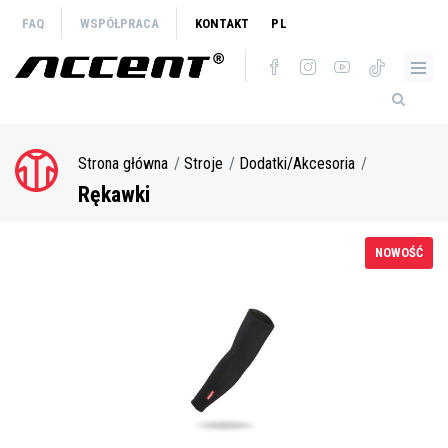
Przejdź
FAQ
WSPÓŁPRACA
KONTAKT
PL
do
treści
Strona główna
Stroje
Dodatki/Akcesoria
Ścieżka
nawigacyjna
Rękawki
NOWOŚĆ