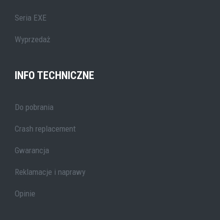
Seria EXE
Wyprzedaż
INFO TECHNICZNE
Do pobrania
Crash replacement
Gwarancja
Reklamacje i naprawy
Opinie