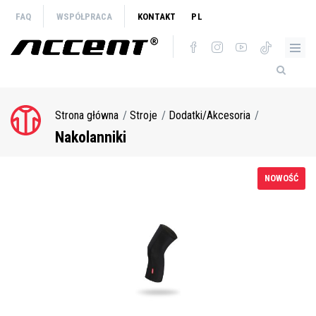
Przejdź
FAQ
WSPÓŁPRACA
KONTAKT
PL
do
treści
Strona główna
Stroje
Dodatki/Akcesoria
Ścieżka
nawigacyjna
Nakolanniki
NOWOŚĆ