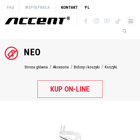
Przejdź
FAQ
WSPÓŁPRACA
KONTAKT
PL
do
treści
NEO
Strona główna
Akcesoria
Bidony i koszyki
Koszyki
Ścieżka
nawigacyjna
KUP ON-LINE