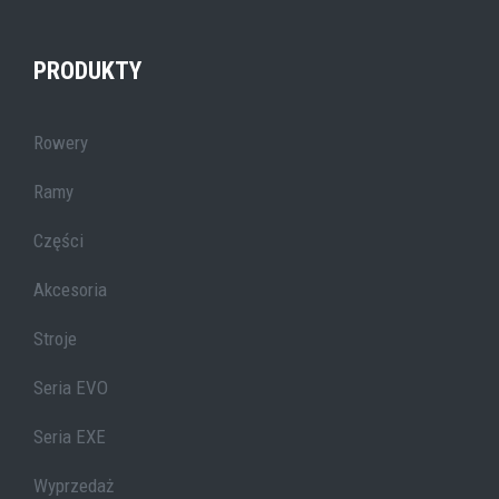
PRODUKTY
Rowery
Ramy
Części
Akcesoria
Stroje
Seria EVO
Seria EXE
Wyprzedaż