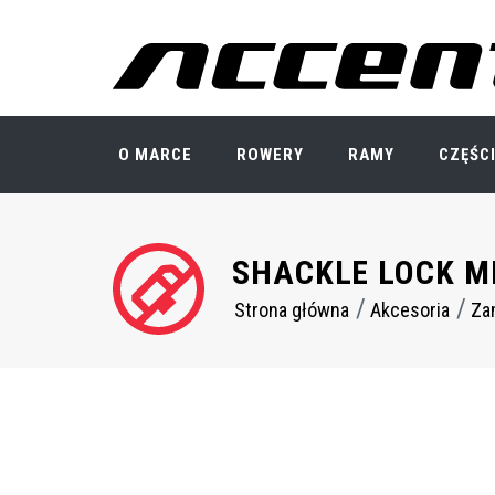
Przejdź
do
treści
O MARCE
ROWERY
RAMY
CZĘŚC
SHACKLE LOCK M
Strona główna
Akcesoria
Zam
Ścieżka
nawigacyjna