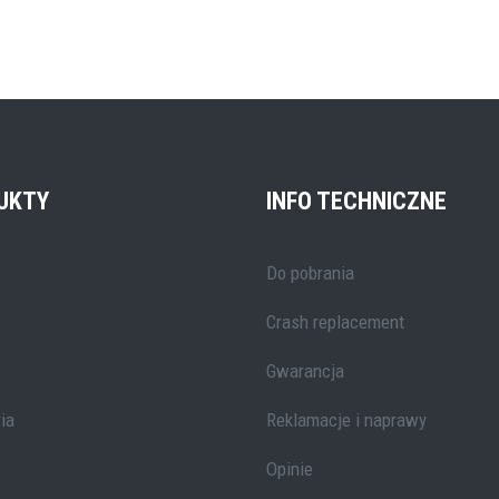
UKTY
INFO TECHNICZNE
Do pobrania
Crash replacement
Gwarancja
ia
Reklamacje i naprawy
Opinie