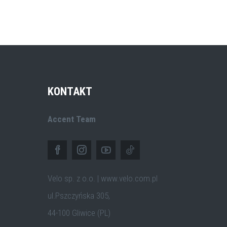
KONTAKT
Accent Team
Velo sp. z o.o. | www.velo.com.pl
ul.Pszczyńska 305,
44-100 Gliwice (PL)