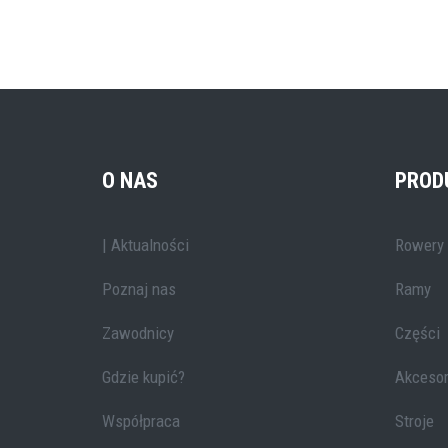
O NAS
PROD
| Aktualności
Rowery
Poznaj nas
Ramy
Zawodnicy
Części
Gdzie kupić?
Akcesor
Współpraca
Stroje