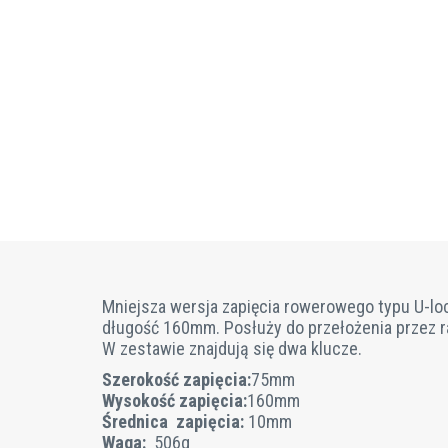
Mniejsza wersja zapięcia rowerowego typu U-lo
długość 160mm. Posłuży do przełożenia przez r
W zestawie znajdują się dwa klucze.
Szerokość zapięcia:
75mm
Wysokość zapięcia:
160mm
Średnica zapięcia:
10mm
Waga:
506g