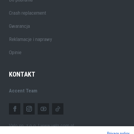
Crash replacement
Gwarancja
Reklamacje i naprawy
Opinie
KONTAKT
Accent Team
Velo sp. z o.o. | www.velo.com.pl
Privacy policy