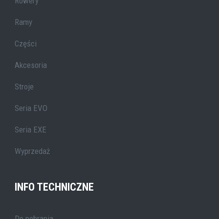
Rowery
Ramy
Części
Akcesoria
Stroje
Seria EVO
Seria EXE
Wyprzedaż
INFO TECHNICZNE
Do pobrania