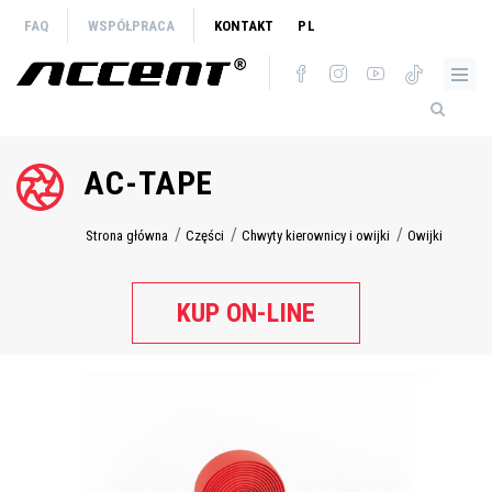
Przejdź
FAQ
WSPÓŁPRACA
KONTAKT
PL
do
treści
AC-TAPE
Strona główna
Części
Chwyty kierownicy i owijki
Owijki
Ścieżka
nawigacyjna
KUP ON-LINE