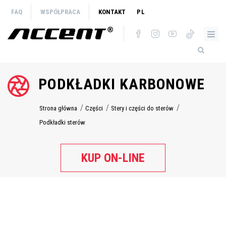
Przejdź
FAQ
WSPÓŁPRACA
KONTAKT
PL
do
treści
PODKŁADKI KARBONOWE
Strona główna
Części
Stery i części do sterów
Ścieżka
nawigacyjna
Podkładki sterów
KUP ON-LINE