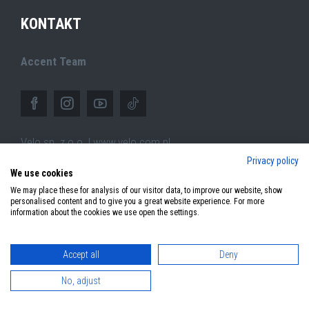
KONTAKT
Accent Team
Velo sp. z o.o. | www.velo.com.pl
Privacy policy
ul.Pszczyńska 305,
We use cookies
44-100 Gliwice (PL)
We may place these for analysis of our visitor data, to improve our website, show
personalised content and to give you a great website experience. For more
information about the cookies we use open the settings.
Accept all
Deny
© 2026 Copyright Accent Bikes. All rights reserved.
No, adjust