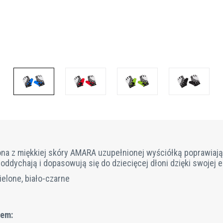
ona z miękkiej skóry AMARA uzupełnionej wyściółką poprawiają
dychają i dopasowują się do dziecięcej dłoni dzięki swojej el
ielone, biało-czarne
iem: