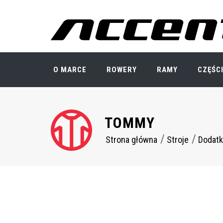
Przejdź
do
treści
O MARCE
ROWERY
RAMY
CZĘŚC
TOMMY
Strona główna
Stroje
Dodatk
Ścieżka
nawigacyjna