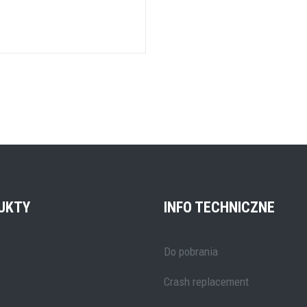
UKTY
INFO TECHNICZNE
Do pobrania
Crash replacement