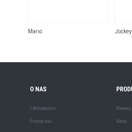
Mario
Jockey
O NAS
PROD
| Aktualności
Rowery
Poznaj nas
Ramy