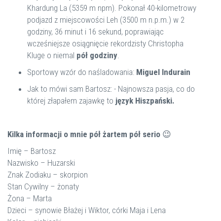
Khardung La (5359 m npm). Pokonał 40-kilometrowy
podjazd z miejscowości Leh (3500 m n.p.m.) w 2
godziny, 36 minut i 16 sekund, poprawiając
wcześniejsze osiągnięcie rekordzisty Christopha
Kluge o niemal
pół godziny
.
Sportowy wzór do naśladowania:
Miguel Indurain
Jak to mówi sam Bartosz: - Najnowsza pasja, co do
której złapałem zajawkę to
język Hiszpański.
Kilka informacji o mnie pół żartem pół serio
😉
Imię – Bartosz
Nazwisko – Huzarski
Znak Zodiaku – skorpion
Stan Cywilny – żonaty
Żona – Marta
Dzieci – synowie Błażej i Wiktor, córki Maja i Lena