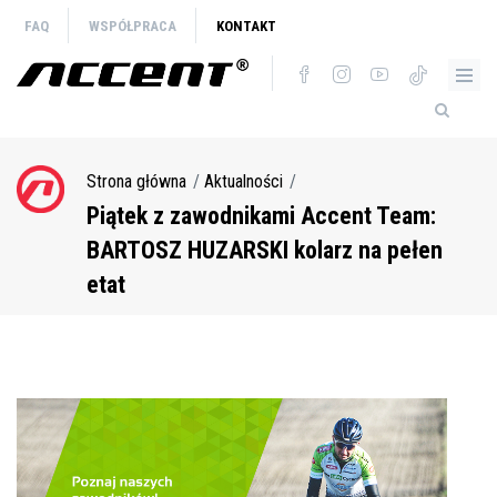
Przejdź
FAQ
WSPÓŁPRACA
KONTAKT
do
treści
Strona główna
Aktualności
Ścieżka
nawigacyjna
Piątek z zawodnikami Accent Team:
BARTOSZ HUZARSKI kolarz na pełen
etat