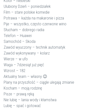
Kolor – niebieski
Ulubiony Dzień – poniedziałek
Film – stare polskie komedie
Potrawa – każda na makaronie i pizza
Pije – wszystko, często czerwone wino
Słucham – dobrego radia
Telefon – Huawei
Samochód – Skoda
Zawód wyuczony – technik automatyk
Zawód wykonywany – kolarz
Wierze – w ufo
Waga – 7dziesiąt już pięć
Wzrost – 182
Aktualny team – własny 😉
Plany na przyszłość – ciągle ulegają zmianie
Kocham – moją rodzinę
Pisze – prawą ręką
Nie lubię – lania wody i kłamstwa
Lubię – spać i gotować