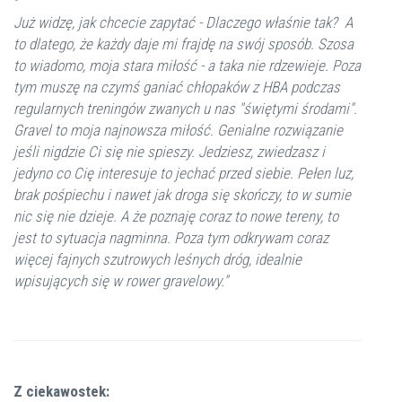
Już widzę, jak chcecie zapytać - Dlaczego właśnie tak? A
to dlatego, że każdy daje mi frajdę na swój sposób. Szosa
to wiadomo, moja stara miłość - a taka nie rdzewieje. Poza
tym muszę na czymś ganiać chłopaków z HBA podczas
regularnych treningów zwanych u nas "świętymi środami".
Gravel to moja najnowsza miłość. Genialne rozwiązanie
jeśli nigdzie Ci się nie spieszy. Jedziesz, zwiedzasz i
jedyno co Cię interesuje to jechać przed siebie. Pełen luz,
brak pośpiechu i nawet jak droga się skończy, to w sumie
nic się nie dzieje. A że poznaję coraz to nowe tereny, to
jest to sytuacja nagminna. Poza tym odkrywam coraz
więcej fajnych szutrowych leśnych dróg, idealnie
wpisujących się w rower gravelowy."
Z ciekawostek: