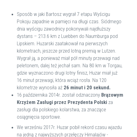
Sposób w jaki Bartosz wygrał 7 etapu Wyścigu
Pokoju zapadnie w pamięci na długi czas. Siódmego
dnia wyścigu zawodnicy pokonywali najdłuższy
dystans – 213.6 km z Luebben do Naumburga pod
Lipskiem. Huzarski zaatakował na pierwszych
kilometrach, jeszcze przed lotną premią w Lutzen.
Wygrał ją, a ponieważ miał pół minuty przewagi nad
peletonem, dalej też jechał sam. Na 80 km w Torgau,
gdzie wyznaczono drugi lotny finisz, Huzar miał już
16 minut przewagi, która wciąż rosła. Na 120
kilometrze wynosiła aż
26 minut i 20 sekund.
16 października 2014r. został odznaczony
Brązowym
Krzyżem Zasługi przez Prezydenta Polski
za
zasługi dla polskiego kolarstwa, za znaczące
osiągnięcia sportowe.
We wrześniu 2017r. Huzar pobił rekord czasu wjazdu
na jedną z najwyższych przełęczy Himalajów -