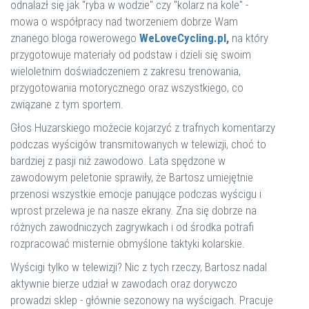
odnalazł się jak "ryba w wodzie" czy "kolarz na kole" -
mowa o współpracy nad tworzeniem dobrze Wam
znanego bloga rowerowego
WeLoveCycling.pl
,
na który
przygotowuje materiały od podstaw i dzieli się swoim
wieloletnim doświadczeniem z zakresu trenowania,
przygotowania motorycznego oraz wszystkiego, co
związane z tym sportem.
Głos Huzarskiego możecie kojarzyć z trafnych komentarzy
podczas wyścigów transmitowanych w telewizji, choć to
bardziej z pasji niż zawodowo. Lata spędzone w
zawodowym peletonie sprawiły, że Bartosz umiejętnie
przenosi wszystkie emocje panujące podczas wyścigu i
wprost przelewa je na nasze ekrany. Zna się dobrze na
różnych zawodniczych zagrywkach i od środka potrafi
rozpracować misternie obmyślone taktyki kolarskie.
Wyścigi tylko w telewizji? Nic z tych rzeczy, Bartosz nadal
aktywnie bierze udział w zawodach oraz dorywczo
prowadzi sklep - głównie sezonowy na wyścigach. Pracuje