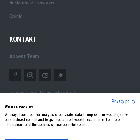
Reklamacje i naprawy
Opinie
KONTAKT
Accent Team
Velo sp. z o.o. | www.velo.com.pl
Privacy policy
ul.Pszczyńska 305,
We use cookies
44-100 Gliwice (PL)
We may place these for analysis of our visitor data, to improve our website, show
personalised content and to give you a great website experience. For more
information about the cookies we use open the settings.