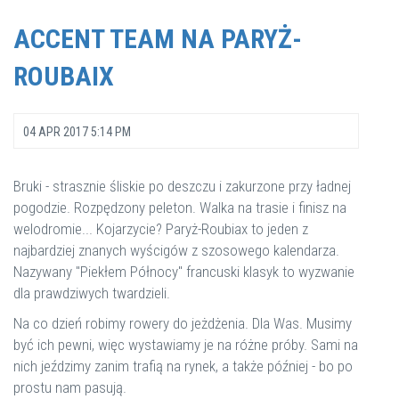
ACCENT TEAM NA PARYŻ-
ROUBAIX
04 APR 2017 5:14 PM
Bruki - strasznie śliskie po deszczu i zakurzone przy ładnej
pogodzie. Rozpędzony peleton. Walka na trasie i finisz na
welodromie... Kojarzycie? Paryż-Roubiax to jeden z
najbardziej znanych wyścigów z szosowego kalendarza.
Nazywany "Piekłem Północy" francuski klasyk to wyzwanie
dla prawdziwych twardzieli.
Na co dzień robimy rowery do jeżdżenia. Dla Was. Musimy
być ich pewni, więc wystawiamy je na różne próby. Sami na
nich jeździmy zanim trafią na rynek, a także później - bo po
prostu nam pasują.