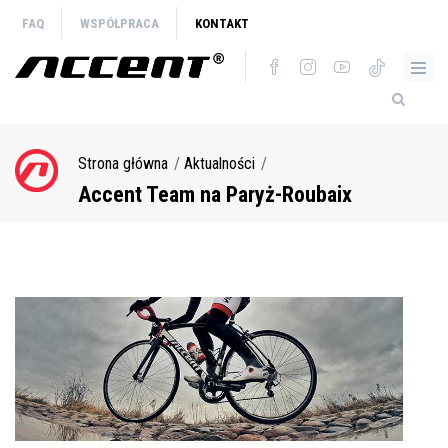
Przejdź
FAQ
WSPÓŁPRACA
KONTAKT
do
treści
Strona główna
Aktualności
Ścieżka
nawigacyjna
Accent Team na Paryż-Roubaix