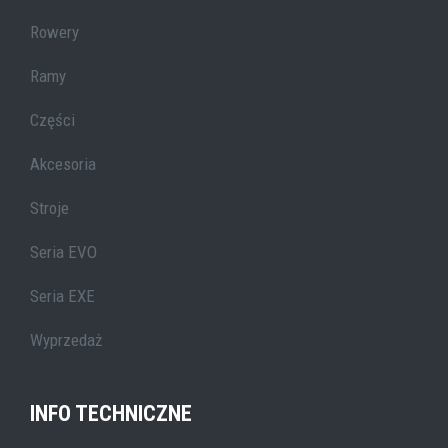
Rowery
Ramy
Części
Akcesoria
Stroje
Seria EVO
Seria EXE
Wyprzedaż
INFO TECHNICZNE