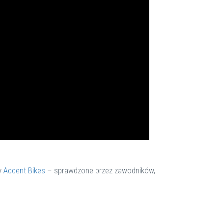
y
Accent Bikes
– sprawdzone przez zawodników,