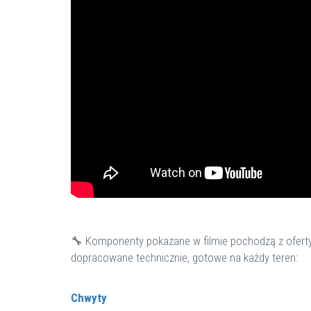
🔧 Komponenty pokazane w filmie pochodzą z ofert
dopracowane technicznie, gotowe na każdy teren:
Chwyty