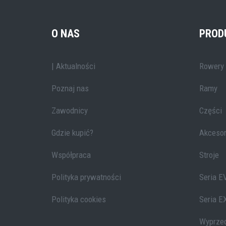
O NAS
PROD
| Aktualności
Rowery
Poznaj nas
Ramy
Zawodnicy
Części
Gdzie kupić?
Akcesor
Współpraca
Stroje
Polityka prywatności
Seria E
Polityka cookies
Seria E
Wyprze