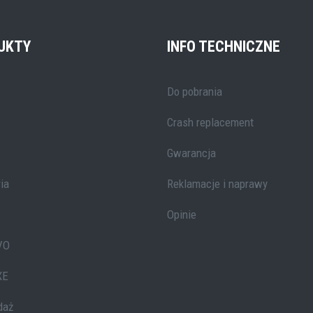
UKTY
INFO TECHNICZNE
Do pobrania
Crash replacement
Gwarancja
ia
Reklamacje i naprawy
Opinie
VO
XE
daż