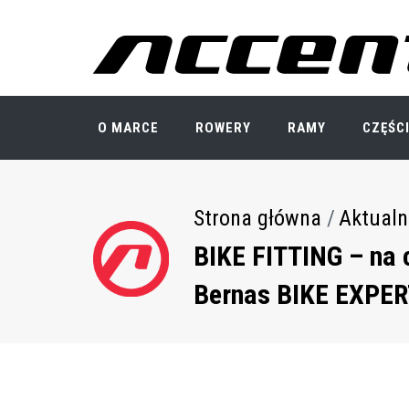
Przejdź
do
treści
O MARCE
ROWERY
RAMY
CZĘŚC
Strona główna
Aktualn
Ścieżka
nawigacyjna
BIKE FITTING – na 
Bernas BIKE EXPE