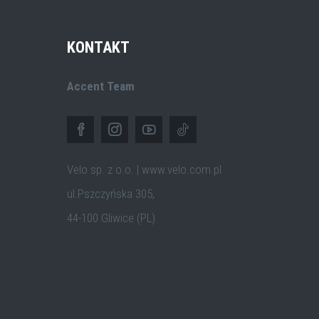
KONTAKT
Accent Team
Velo sp. z o.o. | www.velo.com.pl
ul.Pszczyńska 305,
44-100 Gliwice (PL)