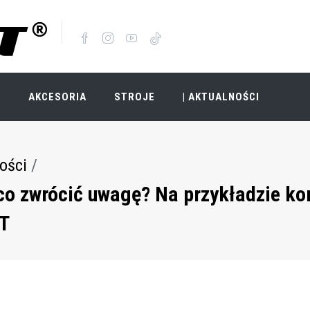
I
AKCESORIA
STROJE
| AKTUALNOŚCI
ości
co zwrócić uwagę? Na przykładzie k
RT