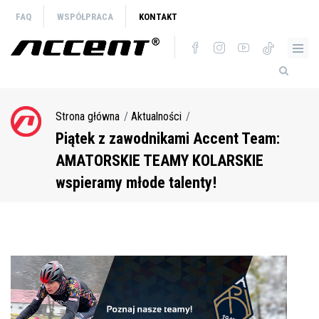
Przejdź
FAQ
WSPÓŁPRACA
KONTAKT
do
treści
Strona główna
Aktualności
Ścieżka
nawigacyjna
Piątek z zawodnikami Accent Team:
AMATORSKIE TEAMY KOLARSKIE
wspieramy młode talenty!