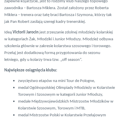
zapewne kojarzycie, jest to rodzimy klub Naszego topowego
zawodnika – Bartosza Miklera. Został założony przez Roberta
Miklera – trenera oraz tatę braci Bartosza i Szymona, którzy tak
jak Pan Robert zasilają szeregi kadry trenerskiej.
Ideą
Victorii Jarocin
jest zrzeszanie zdolnej młodzieży kolarskiej
w kategoriach Żak, Młodziki i Junior Młodszy. Młodzież odbywa
szkolenia głównie w zakresie kolarstwa szosowego i torowego.
Przełaj jest dodatkową formą przygotowania do sezonu
letniego, gdy u kolarzy trwa tzw. „off season”.
Największe osiągnięcia klubu:
zwycięstwo etapów na mini Tour de Pologne,
medal Ogólnopolskiej Olimpiady Młodzieży w Kolarstwie
Torowym i Szosowym w kategorii Junior Młodszy,
medale Międzywojewódzkich Mistrzostw Młodzików w
Kolarstwie Szosowym, Torowym i MTB,
medal Mistrzostw Polski w Kolarstwie Przełajowym