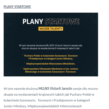
PLANY STARTOWE
W tym sezonie drużyna
MLUKS Victorii Jarocin
swoje siły mocno
skupia na wydarzeniach krajowych takich jak Puchary Polski w
kolarstwie Szosowym, Torowym i Przełajowym w kategorii
Junior Młodszy, Międzywojewódzkich Mistrzostwach