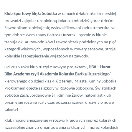
Klub Sportowy Ślęża Sobótka
w ramach działalności trenerskiej
prowadzi zajęcia z uzdolnioną kolarsko młodzieżą oraz dziećmi.
Zawodnikami opiekuje się wykwalifikowani kadra trenerska, w
tym dobrze Wam znany Bartosz Huzarski. Łącznie w klubie
trenuje ok. 40 zawodników i zawodniczek podzielonych na pięć
kategorii wiekowych, wyposażonych w rowery szosowe, stroje
kolarskie i zabezpieczenie wyjazdów na zawody.
Od 2015 roku klub ruszył z nowym projektem
„HBA – Huzar
Bike Academy czyli Akademia Kolarska Bartka Huzarskiego"
kierowanego do dzieci klas 4-6 z terenu Miasta i Gminy Sobótka.
Programem objęte są szkoły w Rogowie Sobóckim, Świątnikach,
Sobótce Zach. Jordanowie Śl. i Gminie Żarów, natomiast klub
prężnie się rozwija i cały czas poszerza szeregi drużyny o nowe
talenty!
Klub mocno angażuje się w rozwój krajowych imprez kolarskich,
szczególnie znany z organizowania cyklicznych imprez kolarskich