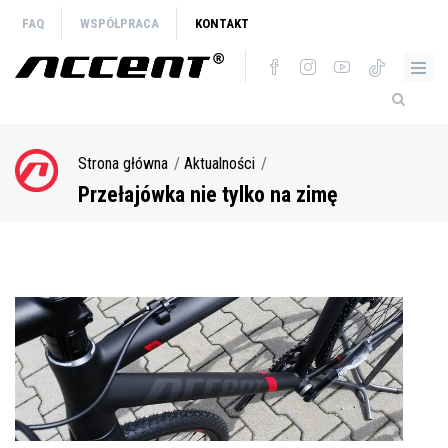
Przejdź
FAQ
WSPÓŁPRACA
KONTAKT
do
treści
Strona główna
Aktualności
Ścieżka
nawigacyjna
Przełajówka nie tylko na zimę