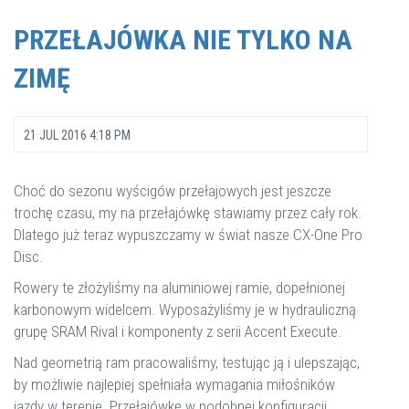
PRZEŁAJÓWKA NIE TYLKO NA
ZIMĘ
21 JUL 2016 4:18 PM
Choć do sezonu wyścigów przełajowych jest jeszcze
trochę czasu, my na przełajówkę stawiamy przez cały rok.
Dlatego już teraz wypuszczamy w świat nasze CX-One Pro
Disc.
Rowery te złożyliśmy na aluminiowej ramie, dopełnionej
karbonowym widelcem. Wyposażyliśmy je w hydrauliczną
grupę SRAM Rival i komponenty z serii Accent Execute.
Nad geometrią ram pracowaliśmy, testując ją i ulepszając,
by możliwie najlepiej spełniała wymagania miłośników
jazdy w terenie. Przełajówkę w podobnej konfiguracji,