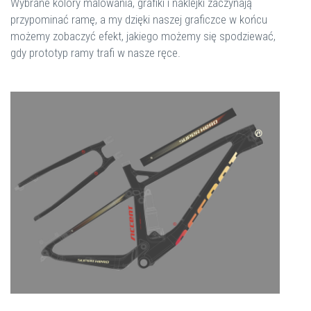
Wybrane kolory malowania, grafiki i naklejki zaczynają
przypominać ramę, a my dzięki naszej graficzce w końcu
możemy zobaczyć efekt, jakiego możemy się spodziewać,
gdy prototyp ramy trafi w nasze ręce.