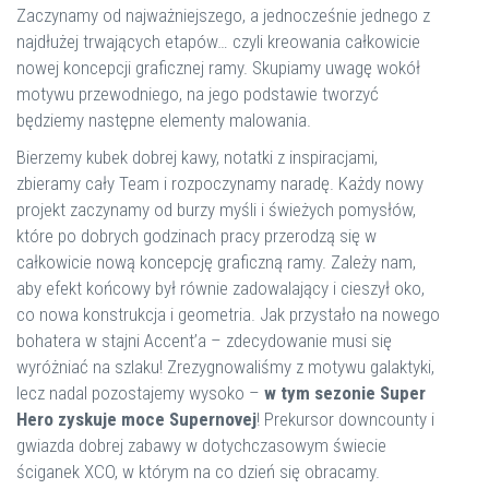
Zaczynamy od najważniejszego, a jednocześnie jednego z
najdłużej trwających etapów… czyli kreowania całkowicie
nowej koncepcji graficznej ramy. Skupiamy uwagę wokół
motywu przewodniego, na jego podstawie tworzyć
będziemy następne elementy malowania.
Bierzemy kubek dobrej kawy, notatki z inspiracjami,
zbieramy cały Team i rozpoczynamy naradę. Każdy nowy
projekt zaczynamy od burzy myśli i świeżych pomysłów,
które po dobrych godzinach pracy przerodzą się w
całkowicie nową koncepcję graficzną ramy. Zależy nam,
aby efekt końcowy był równie zadowalający i cieszył oko,
co nowa konstrukcja i geometria. Jak przystało na nowego
bohatera w stajni Accent’a – zdecydowanie musi się
wyróżniać na szlaku! Zrezygnowaliśmy z motywu galaktyki,
lecz nadal pozostajemy wysoko –
w tym sezonie Super
Hero zyskuje moce Supernovej
! Prekursor downcounty i
gwiazda dobrej zabawy w dotychczasowym świecie
ściganek XCO, w którym na co dzień się obracamy.