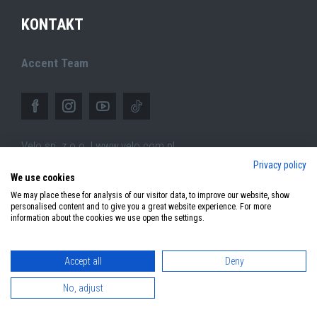
KONTAKT
Accent Team
Velo sp. z o.o. | www.velo.com.pl
Privacy policy
ul.Pszczyńska 305,
We use cookies
44-100 Gliwice (PL)
We may place these for analysis of our visitor data, to improve our website, show
personalised content and to give you a great website experience. For more
information about the cookies we use open the settings.
Accept all
Deny
© 2026 Copyright Accent Bikes. All rights reserved.
No, adjust