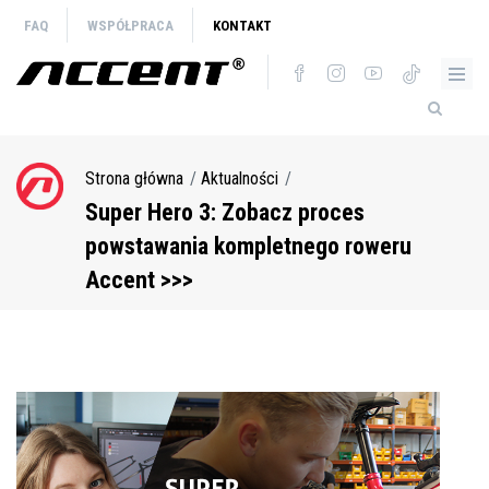
Przejdź
FAQ
WSPÓŁPRACA
KONTAKT
do
treści
Strona główna
Aktualności
Ścieżka
nawigacyjna
Super Hero 3: Zobacz proces
powstawania kompletnego roweru
Accent >>>