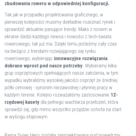
zbudowania roweru w odpowiedniej konfiguracji.
Tak jak w przypadku projektowania graficznego, w
pierwszej kolejności musimy dokładnie rozeznać rynek i
sprawdzić aktualnie panujące trendy. Maks z nosem w
ekranie śledzi każdego newsa i nowości z tech-świata
rowerowego, tak już ma. Dzięki temu jesteśmy cały czas
na bieżąco z trendami rozwijającego się rynku
rowerowego, wybierając
innowacyjne rozwiązania
dobrane wprost pod nasze potrzeby
. Wybieramy kilka
grup osprzętowych spełniających nasze założenia, w tym
wypadku wybraliśmy wysokiej jakości osprzęt ze średniej
półki cenowej - synonim niezawodnej i płynnej pracy w
każdym terenie. Kolejno rozważaliśmy zastosowanie
12-
rzędowej kasety
dla pełnego wachlarza przełożeń, która
sprawdzi się, gdy mimo wszystko przyjdzie ochota na start
w wyścigu etapowym.
Rama Super Hero została zaprojektowana pod powietrzny