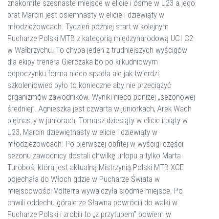
znakomite szesnaste miejsce w elicie i ósme w U23 a jego
brat Marcin jest osiemnasty w elicie i dziewiąty w
młodzieżowcach. Tydzień później start w kolejnym
Pucharze Polski MTB z kategorią międzynarodową UCI C2
w Wałbrzychu. To chyba jeden z trudniejszych wyścigów
dla ekipy trenera Gierczaka bo po kilkudniowym
odpoczynku forma nieco spadła ale jak twierdzi
szkoleniowiec było to konieczne aby nie przeciążyć
organizmów zawodników. Wyniki nieco poniżej „sezonowej
średniej”. Agnieszka jest czwarta w juniorkach, Arek Wach
piętnasty w juniorach, Tomasz dziesiąty w elicie i piąty w
U23, Marcin dziewiętnasty w elicie i dziewiąty w
młodzieżowcach. Po pierwszej obfitej w wyścigi części
sezonu zawodnicy dostali chwilkę urlopu a tylko Marta
Turoboś, która jest aktualną Mistrzynią Polski MTB XCE
pojechała do Włoch gdzie w Pucharze Świata w
miejscowości Volterra wywalczyła siódme miejsce. Po
chwili oddechu górale ze Sławna powrócili do walki w
Pucharze Polski i zrobili to „z przytupem” bowiem w