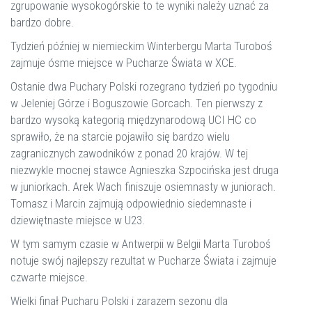
zgrupowanie wysokogórskie to te wyniki należy uznać za
bardzo dobre.
Tydzień później w niemieckim Winterbergu Marta Turoboś
zajmuje ósme miejsce w Pucharze Świata w XCE.
Ostanie dwa Puchary Polski rozegrano tydzień po tygodniu
w Jeleniej Górze i Boguszowie Gorcach. Ten pierwszy z
bardzo wysoką kategorią międzynarodową UCI HC co
sprawiło, że na starcie pojawiło się bardzo wielu
zagranicznych zawodników z ponad 20 krajów. W tej
niezwykle mocnej stawce Agnieszka Szpocińska jest druga
w juniorkach. Arek Wach finiszuje osiemnasty w juniorach.
Tomasz i Marcin zajmują odpowiednio siedemnaste i
dziewiętnaste miejsce w U23.
W tym samym czasie w Antwerpii w Belgii Marta Turoboś
notuje swój najlepszy rezultat w Pucharze Świata i zajmuje
czwarte miejsce.
Wielki finał Pucharu Polski i zarazem sezonu dla