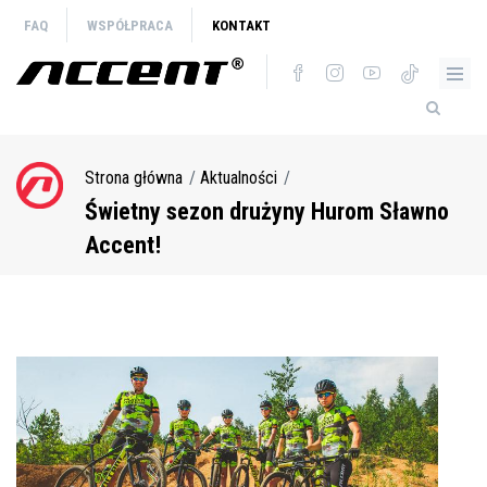
Przejdź
FAQ
WSPÓŁPRACA
KONTAKT
do
treści
Strona główna
Aktualności
Ścieżka
nawigacyjna
Świetny sezon drużyny Hurom Sławno
Accent!