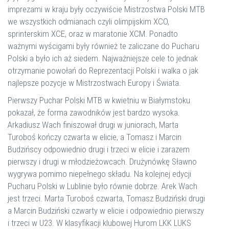
imprezami w kraju były oczywiście Mistrzostwa Polski MTB
we wszystkich odmianach czyli olimpijskim XCO,
sprinterskim XCE, oraz w maratonie XCM. Ponadto
ważnymi wyścigami były również te zaliczane do Pucharu
Polski a było ich aż siedem. Najważniejsze cele to jednak
otrzymanie powołań do Reprezentacji Polski i walka o jak
najlepsze pozycje w Mistrzostwach Europy i Świata.
Pierwszy Puchar Polski MTB w kwietniu w Białymstoku
pokazał, że forma zawodników jest bardzo wysoka.
Arkadiusz Wach finiszował drugi w juniorach, Marta
Turoboś kończy czwarta w elicie, a Tomasz i Marcin
Budzińscy odpowiednio drugi i trzeci w elicie i zarazem
pierwszy i drugi w młodzieżowcach. Drużynówkę Sławno
wygrywa pomimo niepełnego składu. Na kolejnej edycji
Pucharu Polski w Lublinie było równie dobrze. Arek Wach
jest trzeci. Marta Turoboś czwarta, Tomasz Budziński drugi
a Marcin Budziński czwarty w elicie i odpowiednio pierwszy
i trzeci w U23. W klasyfikacji klubowej Hurom LKK LUKS