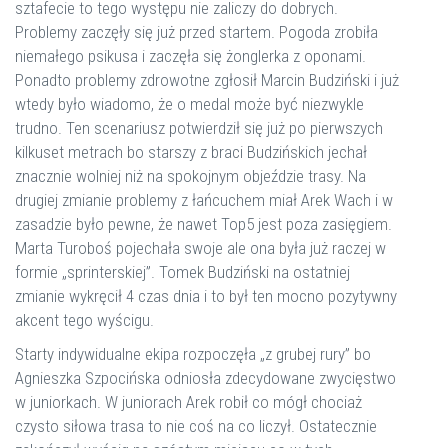
sztafecie to tego występu nie zaliczy do dobrych.
Problemy zaczęły się już przed startem. Pogoda zrobiła
niemałego psikusa i zaczęła się żonglerka z oponami.
Ponadto problemy zdrowotne zgłosił Marcin Budziński i już
wtedy było wiadomo, że o medal może być niezwykle
trudno. Ten scenariusz potwierdził się już po pierwszych
kilkuset metrach bo starszy z braci Budzińskich jechał
znacznie wolniej niż na spokojnym objeździe trasy. Na
drugiej zmianie problemy z łańcuchem miał Arek Wach i w
zasadzie było pewne, że nawet Top5 jest poza zasięgiem.
Marta Turoboś pojechała swoje ale ona była już raczej w
formie „sprinterskiej”. Tomek Budziński na ostatniej
zmianie wykręcił 4 czas dnia i to był ten mocno pozytywny
akcent tego wyścigu.
Starty indywidualne ekipa rozpoczęła „z grubej rury” bo
Agnieszka Szpocińska odniosła zdecydowane zwycięstwo
w juniorkach. W juniorach Arek robił co mógł chociaż
czysto siłowa trasa to nie coś na co liczył. Ostatecznie