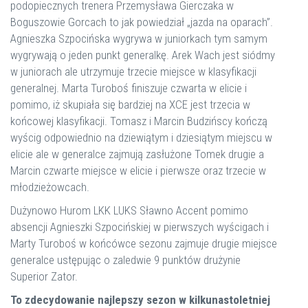
podopiecznych trenera Przemysława Gierczaka w
Boguszowie Gorcach to jak powiedział „jazda na oparach”.
Agnieszka Szpocińska wygrywa w juniorkach tym samym
wygrywają o jeden punkt generalkę. Arek Wach jest siódmy
w juniorach ale utrzymuje trzecie miejsce w klasyfikacji
generalnej. Marta Turoboś finiszuje czwarta w elicie i
pomimo, iż skupiała się bardziej na XCE jest trzecia w
końcowej klasyfikacji. Tomasz i Marcin Budzińscy kończą
wyścig odpowiednio na dziewiątym i dziesiątym miejscu w
elicie ale w generalce zajmują zasłużone Tomek drugie a
Marcin czwarte miejsce w elicie i pierwsze oraz trzecie w
młodzieżowcach.
Dużynowo Hurom LKK LUKS Sławno Accent pomimo
absencji Agnieszki Szpocińskiej w pierwszych wyścigach i
Marty Turoboś w końcówce sezonu zajmuje drugie miejsce
generalce ustępując o zaledwie 9 punktów drużynie
Superior Zator.
To zdecydowanie najlepszy sezon w kilkunastoletniej