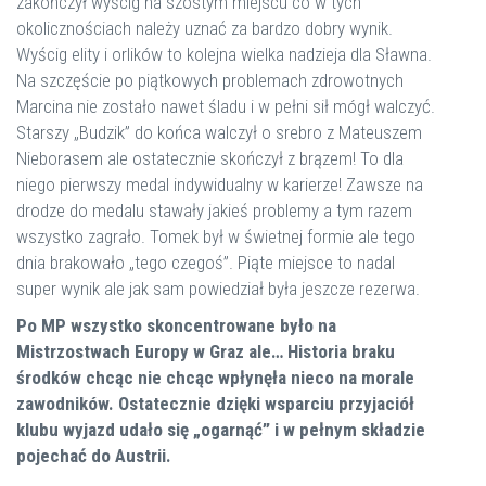
zakończył wyścig na szóstym miejscu co w tych
okolicznościach należy uznać za bardzo dobry wynik.
Wyścig elity i orlików to kolejna wielka nadzieja dla Sławna.
Na szczęście po piątkowych problemach zdrowotnych
Marcina nie zostało nawet śladu i w pełni sił mógł walczyć.
Starszy „Budzik” do końca walczył o srebro z Mateuszem
Nieborasem ale ostatecznie skończył z brązem! To dla
niego pierwszy medal indywidualny w karierze! Zawsze na
drodze do medalu stawały jakieś problemy a tym razem
wszystko zagrało. Tomek był w świetnej formie ale tego
dnia brakowało „tego czegoś”. Piąte miejsce to nadal
super wynik ale jak sam powiedział była jeszcze rezerwa.
Po MP wszystko skoncentrowane było na
Mistrzostwach Europy w Graz ale… Historia braku
środków chcąc nie chcąc wpłynęła nieco na morale
zawodników. Ostatecznie dzięki wsparciu przyjaciół
klubu wyjazd udało się „ogarnąć” i w pełnym składzie
pojechać do Austrii.