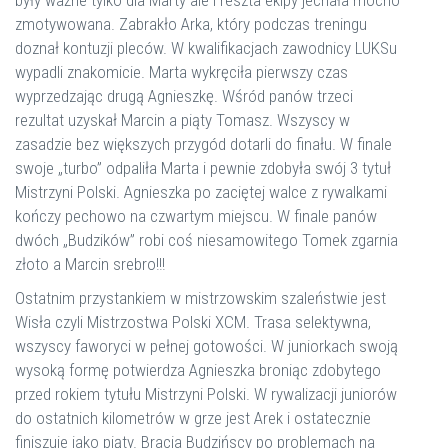
były ważne tylko dla Marty ale i reszta ekipy jechała mocno
zmotywowana. Zabrakło Arka, który podczas treningu
doznał kontuzji pleców. W kwalifikacjach zawodnicy LUKSu
wypadli znakomicie. Marta wykręciła pierwszy czas
wyprzedzając drugą Agnieszkę. Wśród panów trzeci
rezultat uzyskał Marcin a piąty Tomasz. Wszyscy w
zasadzie bez większych przygód dotarli do finału. W finale
swoje „turbo” odpaliła Marta i pewnie zdobyła swój 3 tytuł
Mistrzyni Polski. Agnieszka po zaciętej walce z rywalkami
kończy pechowo na czwartym miejscu. W finale panów
dwóch „Budzików” robi coś niesamowitego Tomek zgarnia
złoto a Marcin srebro!!!
Ostatnim przystankiem w mistrzowskim szaleństwie jest
Wisła czyli Mistrzostwa Polski XCM. Trasa selektywna,
wszyscy faworyci w pełnej gotowości. W juniorkach swoją
wysoką formę potwierdza Agnieszka broniąc zdobytego
przed rokiem tytułu Mistrzyni Polski. W rywalizacji juniorów
do ostatnich kilometrów w grze jest Arek i ostatecznie
finiszuje jako piąty. Bracia Budzińscy po problemach na