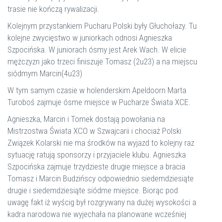
trasie nie kończą rywalizacji.
Kolejnym przystankiem Pucharu Polski były Głuchołazy. Tu
kolejne zwycięstwo w juniorkach odnosi Agnieszka
Szpocińska. W juniorach ósmy jest Arek Wach. W elicie
mężczyzn jako trzeci finiszuje Tomasz (2u23) a na miejscu
siódmym Marcin(4u23)
W tym samym czasie w holenderskim Apeldoorn Marta
Turoboś zajmuje ósme miejsce w Pucharze Świata XCE.
Agnieszka, Marcin i Tomek dostają powołania na
Mistrzostwa Świata XCO w Szwajcarii i chociaż Polski
Związek Kolarski nie ma środków na wyjazd to kolejny raz
sytuację ratują sponsorzy i przyjaciele klubu. Agnieszka
Szpocińska zajmuje trzydzieste drugie miejsce a bracia
Tomasz i Marcin Budzińscy odpowiednio siedemdziesiąte
drugie i siedemdziesiąte siódme miejsce. Biorąc pod
uwagę fakt iż wyścig był rozgrywany na dużej wysokości a
kadra narodowa nie wyjechała na planowane wcześniej