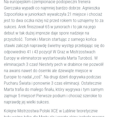
Na europejskim czempionacie podopieczni trenera
Gierczaka wypadli co najmniej bardzo dobrze. Agnieszka
Szpocińska w juniorkach wywalczyła 21 miejsce i chociaż
jest to dwa oczka niżej niż przed rokiem to uznajemy to za
sukces. Arek finiszował 65 w juniorach i to jak na jego
debiut w tak dużej imprezie daje spore nadzieje na
przyszłość. Tomek i Marcin startując z samego końca
stawki zaliczyli naprawdę świetny występ przebijając się do
odpowiednio 41 i 43 pozycji! W Graz w Mistrzostwach
Europy w eliminatorze wystartowała Marta Turoboś. W
eliminacjach 3 czas! Niestety pech w drabince nie pozwolił
na awans nawet do ósemki ale dziewiąte miejsce w
Europie to nadal „coś”. Na drugi dzień dogrywka podczas
Pucharu Świata i ponownie 3 czas eliminacji. Ostatecznie
Marta trafia do małego finału, który wygrywa i tym samym
zajmuje 5 miejsce! Pierwsze podium i chociaż szerokie to
naprawdę jej wielki sukces.
Kolejne Mistrzostwa Polski XCE w Lublinie teoretycznie