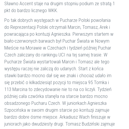
Sławno Accent staje na drugim stopniu podium ze stratą 1
pkt do bardzo licznego WKK.
Po tak dobrych występach w Pucharze Polski powołania
do Reprezentacji Polski otrzymali Marcin, Tomasz, Arek i
powracająca po kontuzji Agnieszka. Pierwszym startem w
biało-czerwonych barwach był Puchar Świata w Nowym
Mieście na Morawie w Czechach i tydzień później Puchar
Czech zaliczany do rankingu UCI na tej samej trasie. W
Pucharze Świata wystartowali Marcin i Tomasz ale tego
występu raczej nie zaliczą do udanych. Start z końca
stawki bardzo mocno dał się we znaki i chociaż udało im
się przebić o kilkadziesiąt pozycji to miejsca 95 Tomka i
113 Marcina to zdecydowanie nie to na co liczyli. Tydzień
później cała czwórka stanęła na starcie bardzo mocno
obsadzonego Pucharu Czech. W juniorkach Agnieszka
Szpocińska w swoim drugim starcie po kontuzji zajmuje
bardzo dobre ósme miejsce. Arkadiusz Wach finiszuje w
juniorach jako dwudziesty drugi. Tomasz Budziński zajmuje