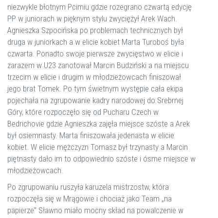
niezwykle błotnym Pcimiu gdzie rozegrano czwartą edycję
PP w juniorach w pięknym stylu zwyciężył Arek Wach.
Agnieszka Szpocińska po problemach technicznych był
druga w juniorkach a w elicie kobiet Marta Turoboś była
czwarta. Ponadto swoje pierwsze zwycięstwo w elicie i
zarazem w U23 zanotował Marcin Budziński a na miejscu
trzecim w elicie i drugim w młodzieżowcach finiszował
jego brat Tomek. Po tym świetnym występie cała ekipa
pojechała na zgrupowanie kadry narodowej do Srebrnej
Góry, które rozpoczęło się od Pucharu Czech w
Bedrichovie gdzie Agnieszka zajęła miejsce szóste a Arek
był osiemnasty. Marta finiszowała jedenasta w elicie
kobiet. W elicie mężczyzn Tomasz był trzynasty a Marcin
piętnasty dało im to odpowiednio szóste i ósme miejsce w
młodzieżowcach.
Po zgrupowaniu ruszyła karuzela mistrzostw, która
rozpoczęła się w Mrągowie i chociaż jako Team „na
papierze” Sławno miało mocny skład na powalczenie w