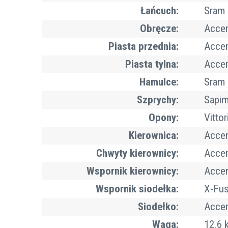
Łańcuch:
Sram 
Obręcze:
Accen
Piasta przednia:
Accen
Piasta tylna:
Accen
Hamulce:
Sram 
Szprychy:
Sapim
Opony:
Vitto
Kierownica:
Acce
Chwyty kierownicy:
Accen
Wspornik kierownicy:
Accen
Wspornik siodełka:
X-Fus
Siodełko:
Accen
Waga:
12.6 