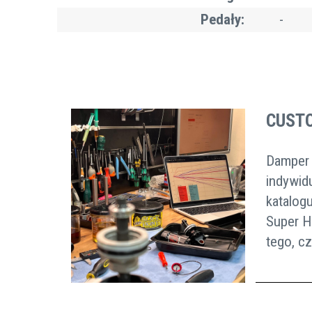
Pedały:
-
CUST
Damper
indywid
katalog
Super H
tego, c