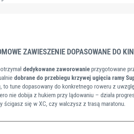
OMOWE ZAWIESZENIE DOPASOWANE DO KI
 otrzymał
dedykowane zaworowanie
przygotowane pr
ualnie
dobrane do przebiegu krzywej ugięcia ramy
Su
u, to tune dopasowany do konkretnego roweru z uwzglę
ero nie dobija z hukiem przy lądowaniu – działa progres
zy ścigasz się w XC, czy walczysz z trasą maratonu.