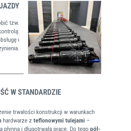
JAZDY
obić tzw.
ontrolą:
obsługę i
zynienia.
ŚĆ W STANDARDZIE
zenie trwałości konstrukcji w warunkach
m
hardwarze z
teflonowymi tulejami
–
 płynną i długotrwałą pracę. Do tego
pół-