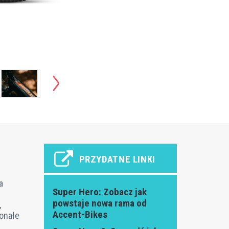
PRZYDATNE LINKI
a
Super Hero: Zobacz jak
powstaje nowa rama od
,
Accent-Bikes
konałe