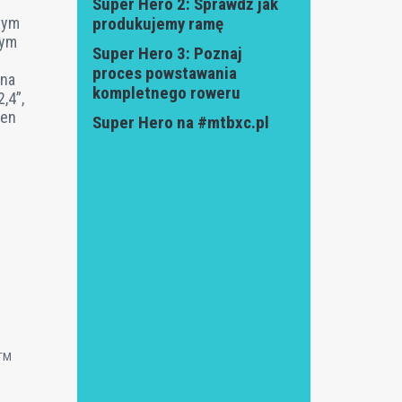
Super Hero 2: Sprawdź jak
nym
produkujemy ramę
wym
Super Hero 3: Poznaj
proces powstawania
 na
kompletnego roweru
,4”,
ten
Super Hero na #mtbxc.pl
TM