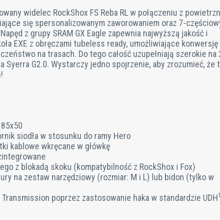
owany widelec RockShox FS Reba RL w połączeniu z powietrz
iające się spersonalizowanym zaworowaniem oraz 7-częścio
Napęd z grupy SRAM GX Eagle zapewnia najwyższą jakość i
ła EXE z obręczami tubeless ready, umożliwiające konwersję
zeństwo na trasach. Do tego całość uzupełniają szerokie na 2
a Syerra G2.0. Wystarczy jedno spojrzenie, aby zrozumieć, że 
!
185x50
rnik siodła w stosunku do ramy Hero
tki kablowe wkręcane w główkę
-zintegrowane
ego z blokadą skoku (kompatybilność z RockShox i Fox)
y na zestaw narzędziowy (rozmiar: M i L) lub bidon (tylko w
e Transmission poprzez zastosowanie haka w standardzie UDH