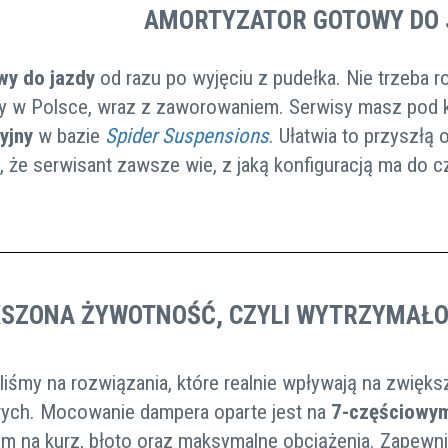
AMORTYZATOR GOTOWY DO 
wy do jazdy
od razu po wyjęciu z pudełka. Nie trzeba r
y w Polsce, wraz z zaworowaniem. Serwisy masz pod k
cyjny
w bazie
Spider Suspensions
. Ułatwia to przyszłą 
, że serwisant zawsze wie, z jaką konfiguracją ma do c
KSZONA ŻYWOTNOŚĆ, CZYLI WYTRZYMAŁO
liśmy na rozwiązania, które realnie wpływają na zwięks
ych. Mocowanie dampera oparte jest na
7-częściowy
m na kurz, błoto oraz maksymalne obciążenia. Zapewnia