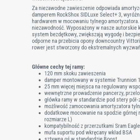
Za niezawodne zawieszenie odpowiada amortyz
damperem RockShox SIDLuxe Select+ 3, wyróżn
hardwarem w mocowaniu tylnego amortyzatora. 
niezawodność. Wyposażony w nasze autorskie ko
system bezdętkowy, zwiększają wygodę i bezpiec
odporne na przebicia opony downcountry Vittori
rower jest stworzony do ekstremalnych wyzwań
Główne cechy tej ramy:
120 mm skoku zawieszenia
damper montowany w systemie Trunnion 
25 mm więcej miejsca na regulowany wspo
wewnętrzne prowadzenie pancerzy, przelo
główka ramy w standardzie pod stery pół
możliwość zamocowania amortyzatora tyln
dodatkowe mocowanie na spodzie górnej rur
rozmiarze L)
kompatybilność z przerzutkami Sram Eagl
mufa suportu pod wkręcany wkład BSA
sztywna oś w standardzie Boost