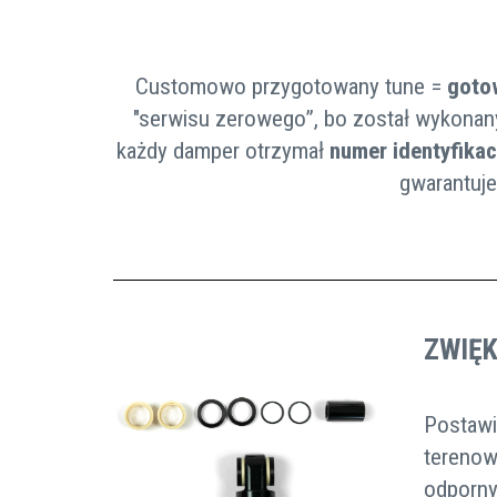
Customowo przygotowany tune =
goto
"serwisu zerowego”, bo został wykonan
każdy damper otrzymał
numer identyfika
gwarantuje
ZWIĘ
Postawi
terenow
odporny