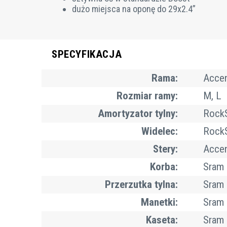
dużo miejsca na oponę do 29x2.4”
SPECYFIKACJA
Rama:
Accen
Rozmiar ramy:
M, L
Amortyzator tylny:
RockS
Widelec:
RockS
Stery:
Accen
Korba:
Sram 
Przerzutka tylna:
Sram 
Manetki:
Sram 
Kaseta:
Sram 