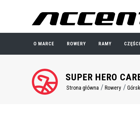
Przejdź
do
treści
O MARCE
ROWERY
RAMY
CZĘŚC
SUPER HERO CAR
Strona główna
Rowery
Górsk
Ścieżka
nawigacyjna