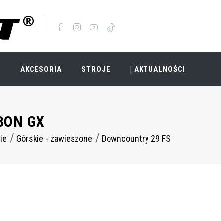
I
AKCESORIA
STROJE
| AKTUALNOŚCI
BON GX
ie
Górskie - zawieszone
Downcountry 29 FS