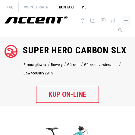
Przejdź
FAQ
WSPÓŁPRACA
KONTAKT
PL
do
treści
SUPER HERO CARBON SLX
Strona główna
Rowery
Górskie
Górskie - zawieszone
Ścieżka
nawigacyjna
Downcountry 29 FS
KUP ON-LINE