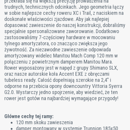
przekłada się na większą precyzję prowadzenia na
trudnych, technicznych odcinkach. Jego geometria łączy
w sobie najlepsze cechy roweru XC i Trail, z naciskiem na
doskonałe właściwości zjazdowe. Aby jak najlepiej
dopasować zawieszenie do naszej konstrukcji, dobraliśmy
specjalnie spersonalizowane zaworowanie. Dodatkowo
zastosowaliśmy 7-częściowy hardware w mocowaniu
tylnego amortyzatora, co znacząco zwiększa jego
żywotność. Za niezawodne zawieszenie odpowiada
amortyzowany widelec Manitou Mach Comp 120 mm w
połączeniu z powietrznym damperem Manitou Mara.
Rower wyposażony jest w napęd z grupy Shimano SLX,
oraz nasze autorskie koła Accent EXE z obręczami
tubeless ready. Całość dopełniają szerokie na 2,4″ i
odporne na przebicia opony downcountry Vittoria Syerra
G2.0. Wystarczy jedno spojrzenie, aby wiedzieć, że ten
rower jest gotów na najbardziej wymagające przygody!
Główne cechy tej ramy:
120 mm skoku zawieszenia
damper montowany w systemie Trunnion 185x50