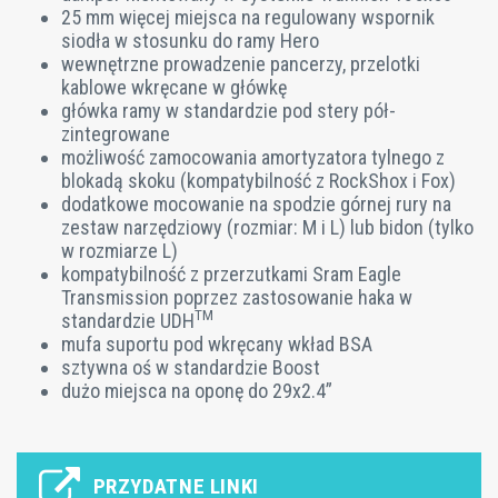
25 mm więcej miejsca na regulowany wspornik
siodła w stosunku do ramy Hero
wewnętrzne prowadzenie pancerzy, przelotki
kablowe wkręcane w główkę
główka ramy w standardzie pod stery pół-
zintegrowane
możliwość zamocowania amortyzatora tylnego z
blokadą skoku (kompatybilność z RockShox i Fox)
dodatkowe mocowanie na spodzie górnej rury na
zestaw narzędziowy (rozmiar: M i L) lub bidon (tylko
w rozmiarze L)
kompatybilność z przerzutkami Sram Eagle
Transmission poprzez zastosowanie haka w
TM
standardzie UDH
mufa suportu pod wkręcany wkład BSA
sztywna oś w standardzie Boost
dużo miejsca na oponę do 29x2.4”
PRZYDATNE LINKI