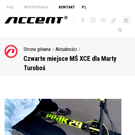
Przejdź
FAQ
WSPÓŁPRACA
KONTAKT
PL
do
treści
Strona główna
Aktualności
Ścieżka
nawigacyjna
Czwarte miejsce MŚ XCE dla Marty
Turoboś