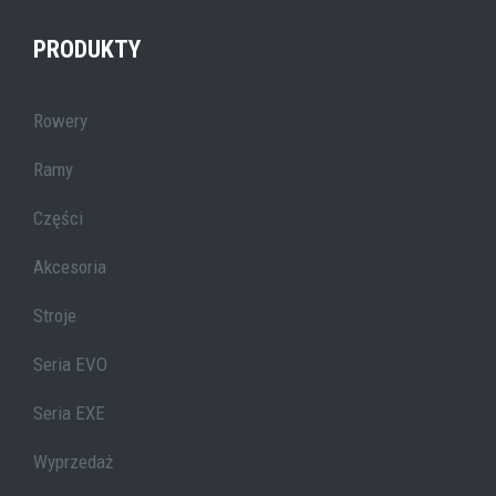
PRODUKTY
Rowery
Ramy
Części
Akcesoria
Stroje
Seria EVO
Seria EXE
Wyprzedaż