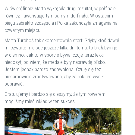
W ćwierćfinale Marta wykręciła drugi rezultat, w półfinale
również - awansując tym samym do finału. W ostatnim
biegu zabrakło szczęścia i Polka zakończyła zmagania na
czwartym miejscu.
Marta Turoboś tak skomentowała start: Gdyby ktoś dawał
mi czwarte miejsce jeszcze kilka dni temu, to brałabym je
w ciemno. Jak to w sporcie bywa, czuję teraz lekki
niedosyt, bo wiem, że medale były naprawdę blisko.
Jestem jednak bardzo zadowolona. Czuję się też
niesamowicie zmotywowana, aby za rok ten wynik
poprawić.
Gratulujemy i bardzo się cieszymy, że tym rowerem
mogliśmy mieć wkład w ten sukces!